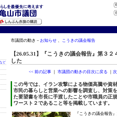
市議団の動き－
お知らせ
、
こうきの議会報告
【26.05.31】『こうきの議会報告』第３
した
など
<< 前の記事
｜
市議団の動きの目次に戻る
｜
次
この号では、イラン攻撃による物価高騰や資
市民の暮らしと営業への影響を調査し、対策
た要望書を市長に手渡したことや市職員の正
ワースト２であること等を掲載しています。
『こうきの議会報告』