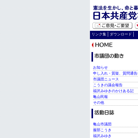
リンク集
ダウンロード
お知らせ
申し入れ・質疑、質問通告
市議団ニュース
こうきの議会報告
福沢みゆきのかけある記
亀山民報
その他
亀山市議団
服部こうき
福沢みゆき