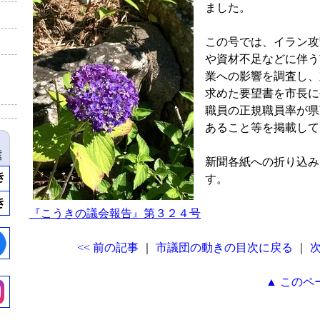
ました。
この号では、イラン攻
や資材不足などに伴う
業への影響を調査し、
求めた要望書を市長に
職員の正規職員率が県
あること等を掲載して
新聞各紙への折り込み
す。
『こうきの議会報告』第３２４号
<< 前の記事
｜
市議団の動きの目次に戻る
｜
次
▲ このペ