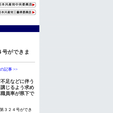
２４号ができま
の記事 >>
材不足などに伴う
を講じるよう求め
規職員率が県下で
第３２４号ができ