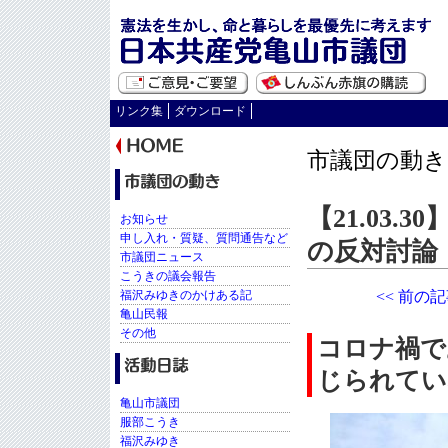
リンク集
ダウンロード
市議団の動き
【21.03
お知らせ
申し入れ・質疑、質問通告など
の反対討論
市議団ニュース
こうきの議会報告
福沢みゆきのかけある記
<< 前の
亀山民報
その他
コロナ禍で
じられてい
亀山市議団
服部こうき
福沢みゆき