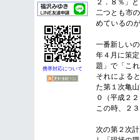
２．８％」と
二つとも市の
めているのが
一番新しいの
年４月に策定
題」で「こ
携帯対応について
それによると
た第１次亀山
０（平成２２
この時、２３
次の第２次計
し「現状の職