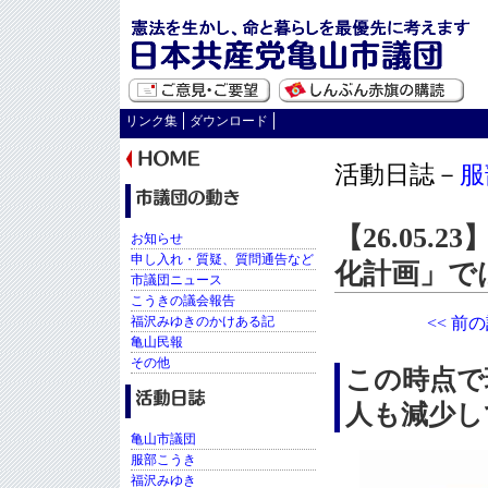
リンク集
ダウンロード
活動日誌－
服
【26.05
お知らせ
申し入れ・質疑、質問通告など
化計画」で
市議団ニュース
こうきの議会報告
福沢みゆきのかけある記
<< 前
亀山民報
その他
この時点で
人も減少し
亀山市議団
服部こうき
福沢みゆき